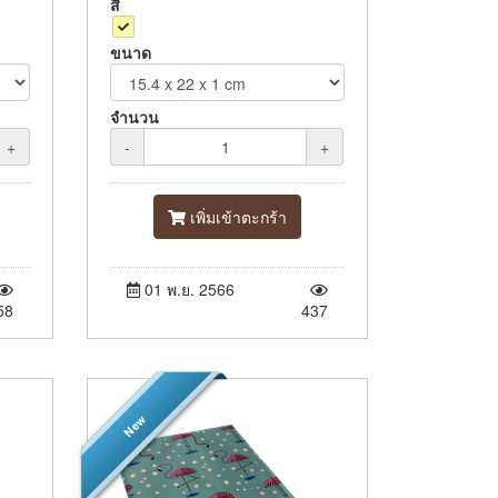
สี
ขนาด
จำนวน
+
-
+
เพิ่มเข้าตะกร้า
01 พ.ย. 2566
58
437
New