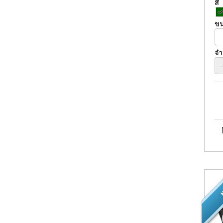
สี
ข
จ
N