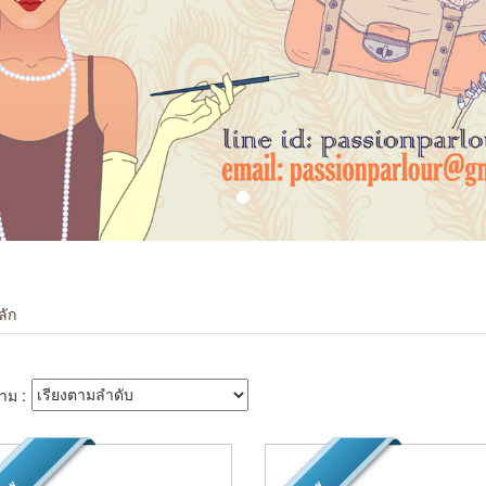
ลัก
าม :